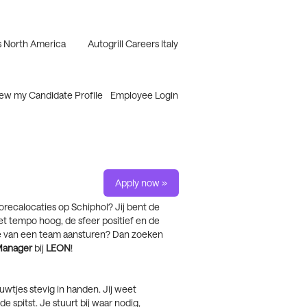
 North America
Autogrill Careers Italy
Clear
ew my Candidate Profile
Employee Login
Apply now »
horecalocaties op Schiphol? Jij bent de
 tempo hoog, de sfeer positief en de
gie van een team aansturen? Dan zoeken
Manager
bij
LEON
!
ouwtjes stevig in handen. Jij weet
e spitst. Je stuurt bij waar nodig,