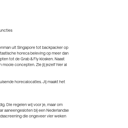
uncties
kenman uit Singapore tot backpacker op
ntastische horeca beleving op meer dan
pten tot de Grab & Fly kiosken. Naast
mooie concepten. Zie jij jezelf hier al
uisende horecalocaties. Jij maakt het
g. Die regelen wij voor je, maar om
aar aaneengesloten bij een Nederlandse
idsscreening die ongeveer vier weken