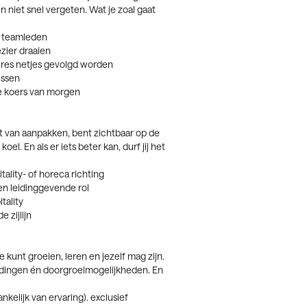
n niet snel vergeten. Wat je zoal gaat
e teamleden
ezier draaien
ures netjes gevolgd worden
essen
de koers van morgen
udt van aanpakken, bent zichtbaar op de
koel. En als er iets beter kan, durf jij het
ality- of horeca richting
een leidinggevende rol
tality
 zijlijn
kunt groeien, leren en jezelf mag zijn.
idingen én doorgroeimogelijkheden. En
nkelijk van ervaring). exclusief