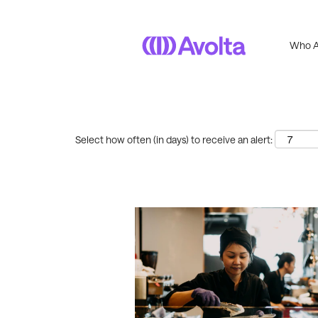
Search by Keyword
Who A
Show More Options
Select how often (in days) to receive an alert: