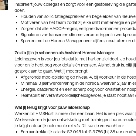
inspireert jouw collega’s en zorgt voor een gastbeleving die gaste
doen:
Houden van sollicitatiegesprekken en begeleiden van nieuw
Motiveren van het team zodat zij elke shift met energie en pl
Zorgen dat alle HACCP-regels, veiligheidsnormen en proced
Signaleren van kansen en slimme verbeteringen in werkproc
Sparren met de Horeca Manager over cijfers, resultaten en 
Zo sta jij in je schoenen als Assistent Horeca Manager
Leidinggeven is voor jou iets dat je met hart en ziel doet. Je ho
vloer en je hebt oog voor details én mensen. Als het druk is, blijf jij 
gesprek aan te gaan. Wat jij meebrengt:
Afgeronde mbo-opleiding op niveau 4, bij voorkeur in de hospit
Minimaal 3 jaar werkervaring in de horeca, waarvan 2 jaar in 
Energie, daadkracht en een scherp oog voor kwaliteit en hospi
Teamspirit en verantwoordelijkheidsgevoel: je staat nooit aan de
Wat jij terug krijgt voor jouw leiderschap
Werken bij HMSHost is meer dan een baan. Het is een plek waar je 
We investeren in jouw ontwikkeling met trainingen, horeca-ople
je krijgt natuurlijk ook mooie extra’s. Dit kun je verwachten:
Een aantrekkelijk salaris: €3.045 tot € 3.786 (bij 38 uur en afha