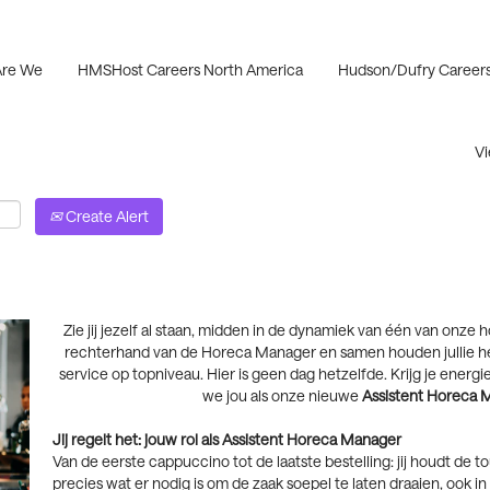
re We
HMSHost Careers North America
Hudson/Dufry Careers
Vi
Create Alert
Zie jij jezelf al staan, midden in de dynamiek van één van onze 
rechterhand van de Horeca Manager en samen houden jullie het
service op topniveau. Hier is geen dag hetzelfde. Krijg je ener
we jou als onze nieuwe
Assistent Horeca 
Jij regelt het: jouw rol als Assistent Horeca Manager
Van de eerste cappuccino tot de laatste bestelling: jij houdt de t
precies wat er nodig is om de zaak soepel te laten draaien, ook in d