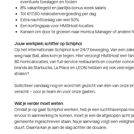
eventuele toeslagen en fooien
8% vakantiegeld en jaarlijks bonus week salaris
Tot €17,60 reiskostenvergoeding per dag
Extra nachttoeslag van wel 50%
Een kortingspas voor HMSHost-locaties
Kansen om door te groeien naar Horeca Manager of andere f
Jouw werkplek: schitter op Schiphol
Op het internationale Schiphol is er 24/7 beweging. Van een za
weg naar Bali, alles kom je tegen. Hier verzorgt HMSHost een fa
80 horecalocaties, van full-service restaurants en counter conce
brands als Starbucks, La Place en LEON hebben wij ook veel eigen 
stralen?
Solliciteer vandaag nog en word hét gezicht van één van onze br
verschil – voor je team én voor onze gasten.
Wat je verder moet weten
:
Omdat je op gaat Schiphol werken, heb je een luchthavenpas nodi
ervoor in aanmerking te komen, moet je wel de afgelopen acht j
gemeente ingeschreven staan. Na je aanvraag volgt een veilighe
duurt. Daarna kan je aan de slag achter de douane.