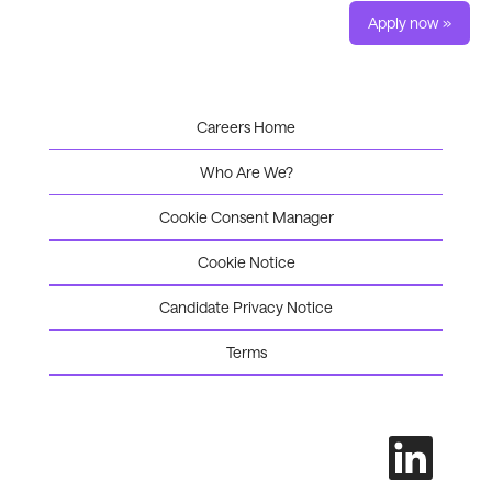
Apply now »
Careers Home
Who Are We?
Cookie Consent Manager
Cookie Notice
Candidate Privacy Notice
Terms
O
p
e
n