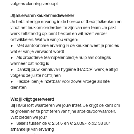
volgens planning verloopt
Jij als ervaren keukenmedewerker
Je hebt al enige ervaring in de horeca of (bedrijfs)keuken en
vindt het leuk om onderdeel te zijn van een team. Je pakt
werk zelfstandig op, bent flexibel en wil jezelf verder
ontwikkelen. Wat we van jou vragen:
• Met aantoonbare ervaring in de keuken weet je precies
wat er van je verwacht wordt
• Als proactieve teamspeler bied je hulp aan collega’s
wanneer dat nodig is
• Dankzij jouw kennis van hygiëne (HACCP) werk je altijd
volgens de juiste richtlijnen
• Flexibel ben je inzetbaar voor zowel vroege als late
diensten
Wat jij krijgt geserveerd
Bij HMSHost waarderen we jouw inzet. Je krijgt de kans om
te groeien én te profiteren van fijne arbeidsvoorwaarden.
Wat bieden we jou?
• Salaris tussen de € 2.517,- en € 2.839,- o.b.v. 38 uur
afhankelijk van ervaring