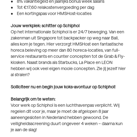
• 8% vakantiegeld en jaarlijks bonus week salaris
• Tot €17,60 reiskostenvergoeding per dag
• Een kortingspas voor HMSHost-locaties
Jouw werkplek: schitter op Schiphol
Op het internationale Schiphol is er 24/7 beweging. Van een
zakenman uit Singapore tot backpacker op weg naar Bali,
alles kom je tegen. Hier verzorgt HMSHost een fantastische
horeca beleving op meer dan 80 horeca-locaties, van full-
service restaurants en counter concepten tot de Grab & Fly-
kiosken. Naast brands als Starbucks, La Place en LEON
hebben wij ook veel eigen mooie concepten. Zie jij jezelf hier
al stralen?
Solliciteer nu en begin jouw koks-avontuur op Schiphol!
Belangrijk om te weten:
Voor werk op Schiphol is een luchthavenpas verplicht. Wij
regelen dit voor je, maar je moet de afgelopen 8 jaar
aaneengesloten in Nederland hebben gewoond. De
veiligheidsscreening duurt ongeveer 4 weken – daarna kun
je aan de slag!