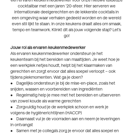
cocktailbar met een jaren ’20-sfeer. Hier serveren we
internationale deelgerechten en de lekkerste cocktails in
een omgeving waar verhalen gedeeld worden en de wereld
even stil lijkt te staan. In onze keukens draait alles om smaak,
tempo en teamwork. Klinkt dit als jouw volgende stap? Let’s
go!
Jouw rol als ervaren keukenmedewerker
Als ervaren keukenmedewerker ondersteun je het
keukenteam bij het bereiden van maaltijden. Je weet hoe je
een werkplek netjes houdt, helpt bij het klaarmaken van
gerechten en zorgt ervoor dat alles soepel verloopt – ook
tijdens piekmomenten. Wat ga je doen?
• Dagelijks ondersteun je bij de mise-en-place, zoals het
snijden, wassen en voorbereiden van ingrediënten
• Regelmatig help je mee met het bereiden en uitserveren
van zowel koude als warme gerechten
• Zorgvuldig houd je de werkplek schoon en werk je
volgens de hygiënerichtlijnen (HACCP)
• Daarnaast vul je de voorraden aan en neem je leveringen
in ontvangst
• Samen met je collega’s zorg je ervoor dat alles soepel en